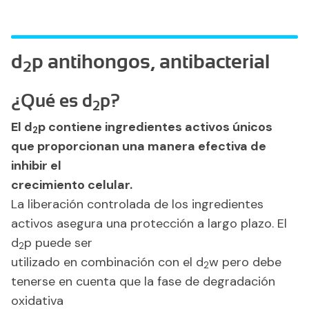
d
p antihongos, antibacterial
2
¿Qué es d
p?
2
El d
p contiene ingredientes activos únicos
2
que proporcionan una manera efectiva de
inhibir el
crecimiento
celular.
La liberación controlada de los ingredientes
activos asegura una protección a largo plazo. El
d
p puede ser
2
utilizado en combinación con el d
w pero debe
2
tenerse en cuenta que la fase de degradación
oxidativa