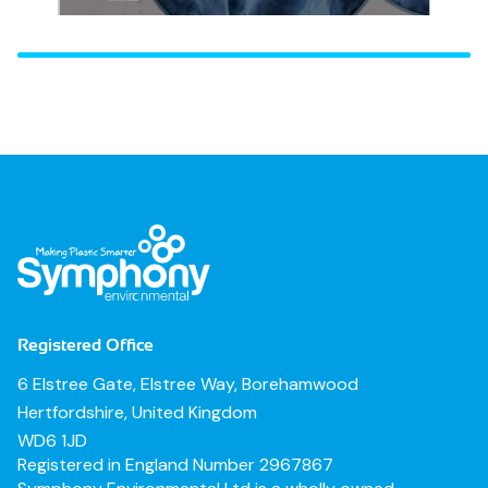
Registered Office
6 Elstree Gate, Elstree Way, Borehamwood
Hertfordshire, United Kingdom
WD6 1JD
Registered in England Number 2967867