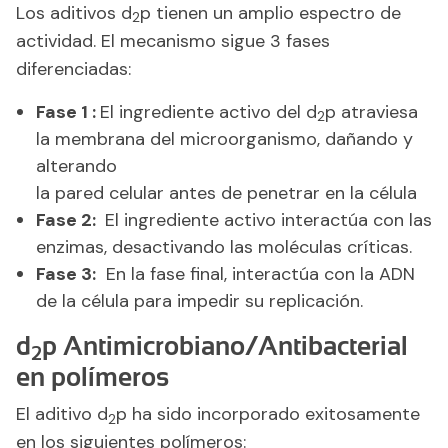
Los aditivos d
p tienen un amplio espectro de
2
actividad. El mecanismo sigue 3 fases
diferenciadas:
Fase 1 :
El ingrediente activo del d
p atraviesa
2
la membrana del microorganismo, dañando y
alterando
la pared celular antes de penetrar en la célula
Fase 2:
El ingrediente activo interactúa con las
enzimas, desactivando las moléculas críticas.
Fase 3:
En la fase final, interactúa con la ADN
de la célula para impedir su replicación.
d
p Antimicrobiano/Antibacterial
2
en polímeros
El aditivo d
p ha sido incorporado exitosamente
2
en los siguientes polímeros: