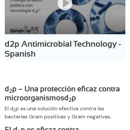
d2p Antimicrobial Technology -
Spanish
d
p – Una protección eficaz contra
2
microorganismosd
p
2
El d
p es una solución efectiva contra las
2
bacterias Gram positivas y Gram negativas.
El d
p es eficaz contra