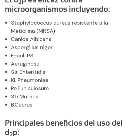
2
microorganismos incluyendo:
Staphylococcus aureus resistente a la
Meticilina (MRSA)
Canida Albicans
Aspergillus niger
E-coli PS
Aeruginosa
Sal.Enteritidis
Kl. Pheumoniae
Pe.Funiculosum
Str.Mutans
B.Cecrus
Principales beneficios del uso del
d
p:
2